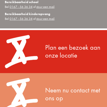
Bereikbaarheid school
Bel
0167 - 56 36 34
of
stuur een mail
.
Bereikbaarheid kinderopvang
Bel
0167 - 56 36 34
of
stuur een mail
.
Plan een bezoek aan
onze locatie
Neem nu contact met
ons op