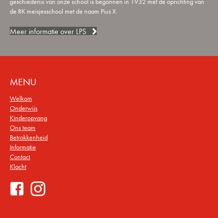
geschiedenis van onze school is begonnen in 1932 met de oprichting van
de RK meisjesschool met de naam Pius X.
Meer informatie over LPS
MENU
Welkom
Onderwijs
Kinderopvang
Ons team
Betrokkenheid
Informatie
Contact
Klacht