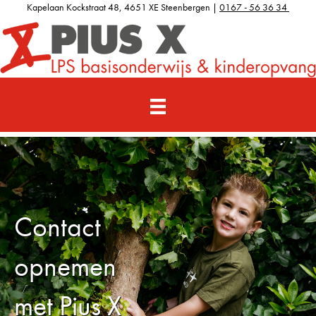
Kapelaan Kockstraat 48, 4651 XE Steenbergen |
0167 - 56 36 34
Contact
opnemen
met Pius X