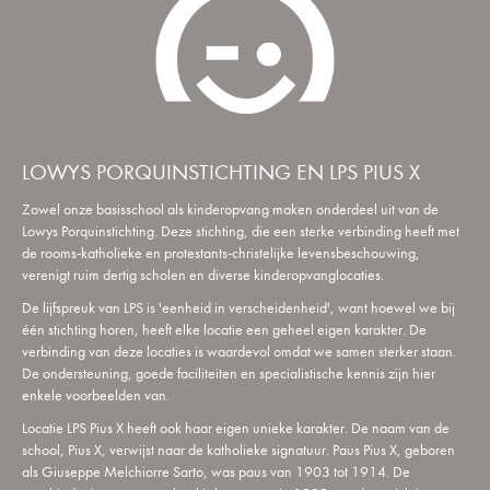
LOWYS PORQUINSTICHTING EN LPS PIUS X
Zowel onze basisschool als kinderopvang maken onderdeel uit van de
Lowys Porquinstichting. Deze stichting, die een sterke verbinding heeft met
de rooms-katholieke en protestants-christelijke levensbeschouwing,
verenigt ruim dertig scholen en diverse kinderopvanglocaties.
De lijfspreuk van LPS is 'eenheid in verscheidenheid', want hoewel we bij
één stichting horen, heeft elke locatie een geheel eigen karakter. De
verbinding van deze locaties is waardevol omdat we samen sterker staan.
De ondersteuning, goede faciliteiten en specialistische kennis zijn hier
enkele voorbeelden van.
Locatie LPS Pius X heeft ook haar eigen unieke karakter. De naam van de
school, Pius X, verwijst naar de katholieke signatuur. Paus Pius X, geboren
als Giuseppe Melchiorre Sarto, was paus van 1903 tot 1914. De