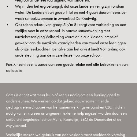
vergroot dit de leesvaardigheid van kinderen.
Wij vinden het erg belangrijk dat onze kinderen veilig zijn rondom
water. De kinderen van groep 1 tot en met 4 gaan daarom eens per
week schoolzwemmen in zwembad De Knotwilg.
Ons schoolorkest (van groep 5 t/m 8) zorgt voor verbinding en een
vrolijke noot in onze school. In nauwe samenwerking met
muziekvereniging Volharding wordt er in alle klassen intensief
gewerkt aan de muzikale vaardigheden van zowel onze leerlingen
als onze leerkrachten. Behalve aan het orkest biedt Volharding ook
ondersteuning aan de muzieklessen op onze school.
Pius X hecht veel waarde aan een goede relatie met alle betrokkenen van
de locatie.
Soms is er net wat meer hulp of kennis nodig om een leerling goed te
ondersteunen. We werken op dat gebied nauw samen met de
gedragswetenschapper van het samenwerkingsverband en CJG. Indien
nodig kan er via een arrangement externe hulp ingezet worden door een
ambulant begeleider vanuit Auris, Kornalijn, SBO de Driemaster of de
Mytylschool.
Wekelijks maken we gebruik van een vakleerkracht beeldende vorming