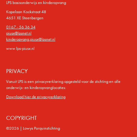
LPS basisonderwijs en kinderopvang
Kapelaan Kockstraat 48
4651 XE Steenbergen
0167 - 56 36 34
piusx@lpsnet.nl
kinderopvang.piusx@lpsnet.nl
www.lps-piusx.nl
PRIVACY
Vanuit LPS is een privacyverklaring opgesteld voor de stichting en alle
onderwijs- en kinderopvanglocaties:
Download hier de privacyverklaring
COPYRIGHT
©2026 | Lowys Porquinstichting