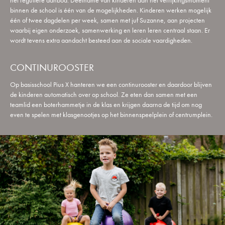
het reguliere aanbod. Deelname van kinderen aan het verrijkingsmoment
binnen de school is één van de mogelijkheden. Kinderen werken mogelijk
één of twee dagdelen per week, samen met juf Suzanne, aan projecten
waarbij eigen onderzoek, samenwerking en leren leren centraal staan. Er
wordt tevens extra aandacht besteed aan de sociale vaardigheden.
CONTINUROOSTER
Op basisschool Pius X hanteren we een continurooster en daardoor blijven
de kinderen automatisch over op school. Ze eten dan samen met een
teamlid een boterhammetje in de klas en krijgen daarna de tijd om nog
even te spelen met klasgenootjes op het binnenspeelplein of centrumplein.