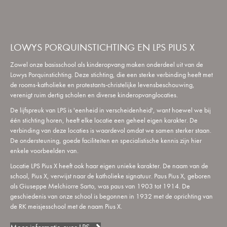
LOWYS PORQUINSTICHTING EN LPS PIUS X
Zowel onze basisschool als kinderopvang maken onderdeel uit van de
Lowys Porquinstichting. Deze stichting, die een sterke verbinding heeft met
de rooms-katholieke en protestants-christelijke levensbeschouwing,
verenigt ruim dertig scholen en diverse kinderopvanglocaties.
De lijfspreuk van LPS is 'eenheid in verscheidenheid', want hoewel we bij
één stichting horen, heeft elke locatie een geheel eigen karakter. De
verbinding van deze locaties is waardevol omdat we samen sterker staan.
De ondersteuning, goede faciliteiten en specialistische kennis zijn hier
enkele voorbeelden van.
Locatie LPS Pius X heeft ook haar eigen unieke karakter. De naam van de
school, Pius X, verwijst naar de katholieke signatuur. Paus Pius X, geboren
als Giuseppe Melchiorre Sarto, was paus van 1903 tot 1914. De
geschiedenis van onze school is begonnen in 1932 met de oprichting van
de RK meisjesschool met de naam Pius X.