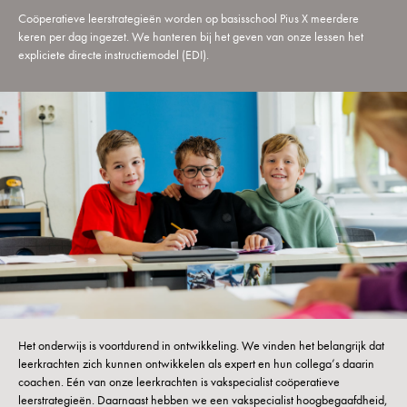
Coöperatieve leerstrategieën worden op basisschool Pius X meerdere
keren per dag ingezet. We hanteren bij het geven van onze lessen het
expliciete directe instructiemodel (EDI).
Het onderwijs is voortdurend in ontwikkeling. We vinden het belangrijk dat
leerkrachten zich kunnen ontwikkelen als expert en hun collega’s daarin
coachen. Eén van onze leerkrachten is vakspecialist coöperatieve
leerstrategieën. Daarnaast hebben we een vakspecialist hoogbegaafdheid,