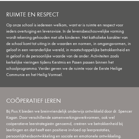
RUIMTE EN RESPECT
Op onze school is iedereen welkom, want er is ruimte en respect voor
ieders overtuiging en levensvisie. In de levensbeschouwelijke vorming
wordt rekening gehouden met alle kinderen. Het katholieke karakter van
de school komt tot uiting in de waarden en normen, in omgangsvormen, in
geloof in een veranderlijke wereld, in maatschappelijke betrokkenheid en
in geloof in de persoonlijke waarde van de ander. Activiteiten zoals
kerkelijke vieringen tijdens Kerstmis en Pasen passen binnen het
schoolprogramma. Verder geven we de ruimte voor de Eerste Heilige
Communie en het Heilig Vormsel.
COÖPERATIEF LEREN
Bij Pius X bieden we breinvriendelijk onderwijs ontwikkeld door dr. Spencer
Kagan. Door verschillende samenwerkingswerkvormen, ook wel
coöperatieve leerstrategieën genoemd, creëren we betrokkenheid bij
leerlingen en dat heeft een positieve invloed op leerprestaties,
persoonlijkheidsontwikkeling en sociale en emotionele ontwikkeling.